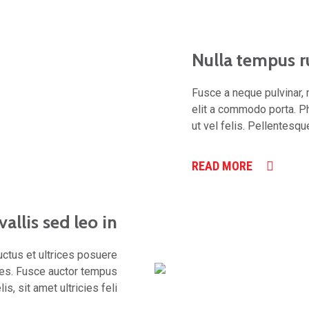
Nulla tempus 
Fusce a neque pulvinar, m
elit a commodo porta. P
ut vel felis. Pellentesqu
READ MORE
allis sed leo in
uctus et ultrices posuere
rices. Fusce auctor tempus
lis, sit amet ultricies feli