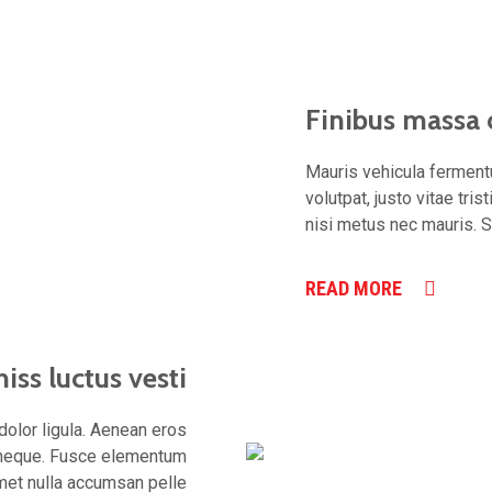
Finibus massa 
Mauris vehicula fermentu
volutpat, justo vitae trist
nisi metus nec mauris. 
READ MORE
iss luctus vesti
dolor ligula. Aenean eros
 neque. Fusce elementum
amet nulla accumsan pelle