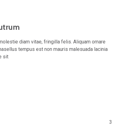
rutrum
olestie diam vitae, fringilla felis. Aliquam ornare
hasellus tempus est non mauris malesuada lacinia
e sit