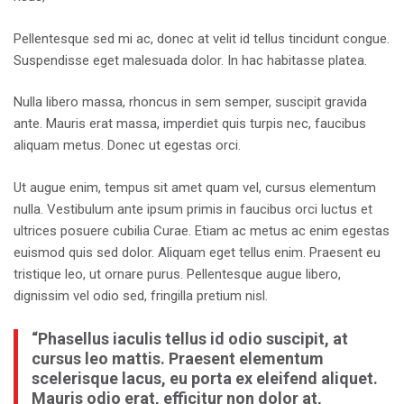
Pellentesque sed mi ac, donec at velit id tellus tincidunt congue.
Suspendisse eget malesuada dolor. In hac habitasse platea.
Nulla libero massa, rhoncus in sem semper, suscipit gravida
ante. Mauris erat massa, imperdiet quis turpis nec, faucibus
aliquam metus. Donec ut egestas orci.
Ut augue enim, tempus sit amet quam vel, cursus elementum
nulla. Vestibulum ante ipsum primis in faucibus orci luctus et
ultrices posuere cubilia Curae. Etiam ac metus ac enim egestas
euismod quis sed dolor. Aliquam eget tellus enim. Praesent eu
tristique leo, ut ornare purus. Pellentesque augue libero,
dignissim vel odio sed, fringilla pretium nisl.
“Phasellus iaculis tellus id odio suscipit, at
cursus leo mattis. Praesent elementum
scelerisque lacus, eu porta ex eleifend aliquet.
Mauris odio erat, efficitur non dolor at,